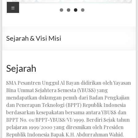
Putri
Menu
Goalpara
Mandiri,
Berprestasi,
Sejarah & Visi Misi
dan
Berakhlak
Mulia
Sejarah
SMA Pesantren Unggul Al Bayan didirikan oleh Yayasan
Bina Ummat Sejahtera Semesta (YBUSS) yang
mendapatkan dukungan penuh dari Badan Pengkajian
dan Penerapan Teknologi (BPPT) Republik Indonesia
berdasarkan kesepakatan bersama antara YBUSS dan
BPPT No. 01/BPPT-YBUSS/VI/1999. Berdiri Sejak tahun
pelajaran 1999/2000 yang diresmikan oleh Presiden
Republik Indonesia Bapak K.H. Abdurrahman Wahid.