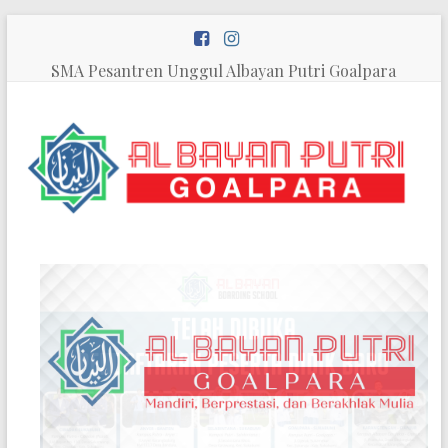
Skip
to
content
SMA Pesantren Unggul Albayan Putri Goalpara
SMA
Pesantren
Unggul
Al
Bayan