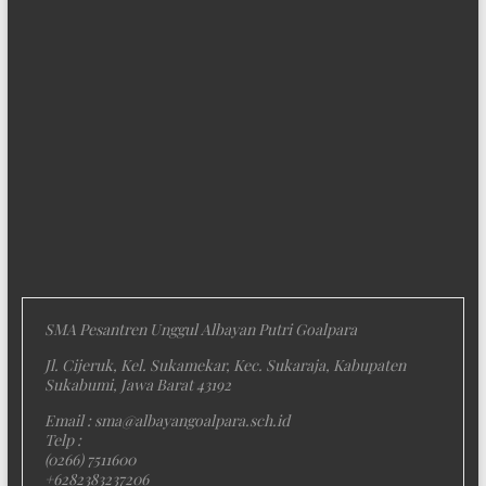
SMA Pesantren Unggul Albayan Putri Goalpara
Jl. Cijeruk, Kel. Sukamekar, Kec. Sukaraja, Kabupaten
Sukabumi, Jawa Barat 43192
Email : sma@albayangoalpara.sch.id
Telp :
(0266) 7511600
+6282383237206