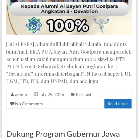
[GOALPARA] Alhamdulillahirabbail ‘alamin, tahadduts
binni’mah SMA PU Albayan Putri Goalpara memperoleh
keberhasilan yakni mengantarkan 100% siswi ke PTN
PTLN favorit. Sebanyak 82 sholcan angkatan ke-3
“Devatrion” diterima diberbagai PTN favorit seperti UI,
UGM, ITB, ITS, dan UNPAD, dan ada juga
admin
July 25, 2026
Prestasi
Read more
No Comments
Dukung Program Gubernur Jawa