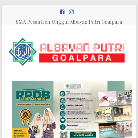
Skip
to
content
SMA Pesantren Unggul Albayan Putri Goalpara
SMA
Pesantren
Unggul
Al
Bayan