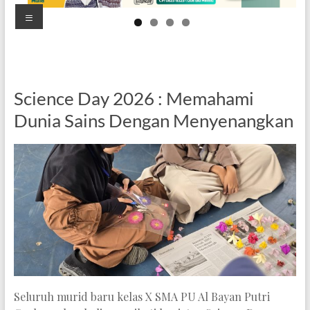
Putri
Menu
Goalpara
Mandiri,
Berprestasi,
dan
Science Day 2026 : Memahami
Berakhlak
Dunia Sains Dengan Menyenangkan
Mulia
Seluruh murid baru kelas X SMA PU Al Bayan Putri