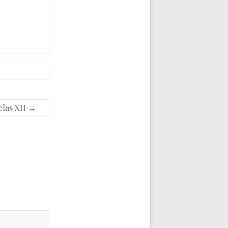
elas XII
→