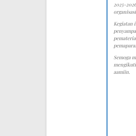
2025-2026
organisasi
Kegiatan 
penyampai
pemateria
pemaparan
Semoga ma
mengikuti
aamiin.