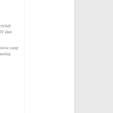
n
etelah
RT dan
siswa yang
asing.