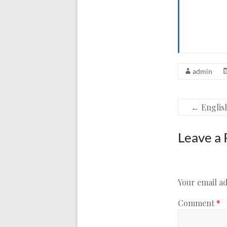
admin
←
Englis
Leave a 
Your email ad
Comment
*