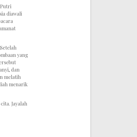
Putri
ia diawali
pacara
 amanat
 Setelah
lombaan yang
ersebut
anyi, dan
n melatih
diah menarik
ita. Jayalah