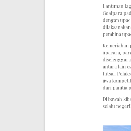
Lantunan lag
Goalpara pada
dengan upaca
dilaksanaka
pembina upac
Kemeriahan p
upacara, pa
diselenggara
antara lain e
futsal. Pela
jiwa kompeti
dari panitia 
Di bawah kib
selalu neger