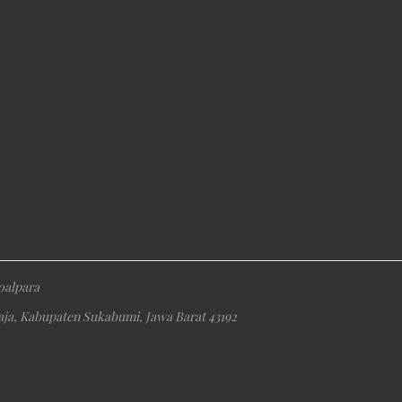
oalpara
raja, Kabupaten Sukabumi, Jawa Barat 43192