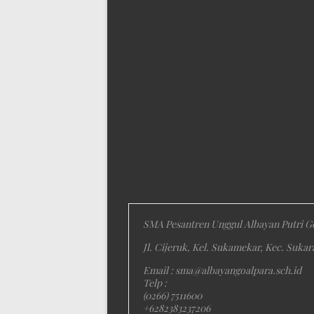
SMA Pesantren Unggul Albayan Putri G
Jl. Cijeruk, Kel. Sukamekar, Kec. Suka
Email : sma@albayangoalpara.sch.id
Telp :
(0266) 7511600
+6282383237206