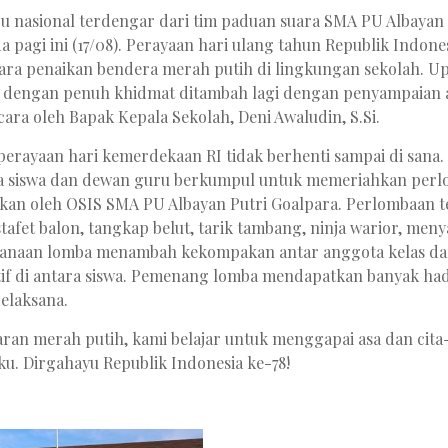
u nasional terdengar dari tim paduan suara SMA PU Albayan 
 pagi ini (17/08). Perayaan hari ulang tahun Republik Indones
ra penaikan bendera merah putih di lingkungan sekolah. U
n dengan penuh khidmat ditambah lagi dengan penyampaian
ara oleh Bapak Kepala Sekolah, Deni Awaludin, S.Si.
erayaan hari kemerdekaan RI tidak berhenti sampai di sana.
ra siswa dan dewan guru berkumpul untuk memeriahkan per
kan oleh OSIS SMA PU Albayan Putri Goalpara. Perlombaan t
stafet balon, tangkap belut, tarik tambang, ninja warior, meny
ksanaan lomba menambah kekompakan antar anggota kelas da
tif di antara siswa. Pemenang lomba mendapatkan banyak ha
pelaksana.
aran merah putih, kami belajar untuk menggapai asa dan cita-c
iku. Dirgahayu Republik Indonesia ke-78!