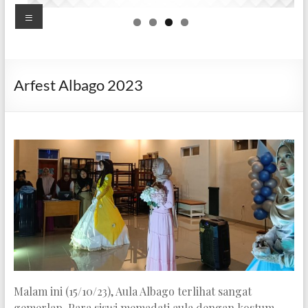
Putri
Menu
Goalpara
Mandiri,
Berprestasi,
Arfest Albago 2023
dan
Berakhlak
Mulia
Malam ini (15/10/23), Aula Albago terlihat sangat
gemerlap. Para siswi memadati aula dengan kostum-