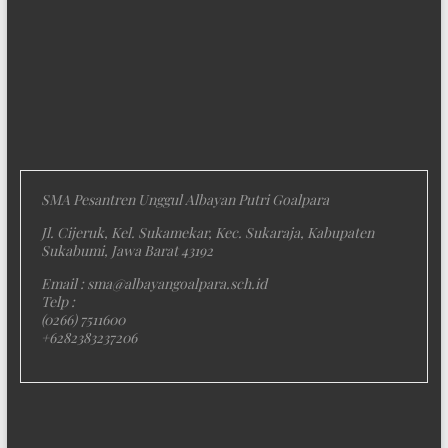
SMA Pesantren Unggul Albayan Putri Goalpara
Jl. Cijeruk, Kel. Sukamekar, Kec. Sukaraja, Kabupaten
Sukabumi, Jawa Barat 43192
Email : sma@albayangoalpara.sch.id
Telp :
(0266) 7511600
+6282383237206