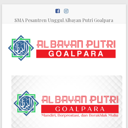
Skip
to
content
SMA Pesantren Unggul Albayan Putri Goalpara
SMA
Pesantren
Unggul
Al
Bayan