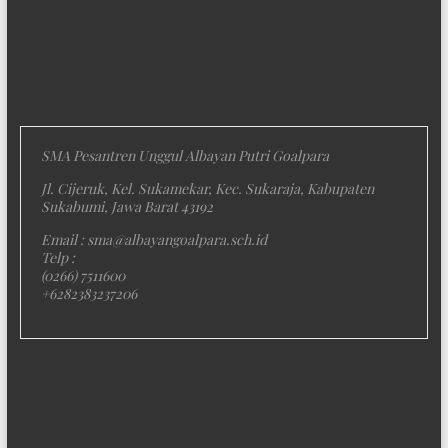
SMA Pesantren Unggul Albayan Putri Goalpara
Jl. Cijeruk, Kel. Sukamekar, Kec. Sukaraja, Kabupaten
Sukabumi, Jawa Barat 43192
Email : sma@albayangoalpara.sch.id
Telp :
(0266) 7511600
+6282383237206