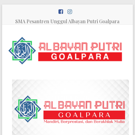
Skip
to
content
SMA Pesantren Unggul Albayan Putri Goalpara
SMA
Pesantren
Unggul
Al
Bayan