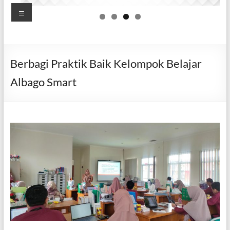
Putri
Menu
Goalpara
Mandiri,
Berprestasi,
Berbagi Praktik Baik Kelompok Belajar
dan
Berakhlak
Albago Smart
Mulia