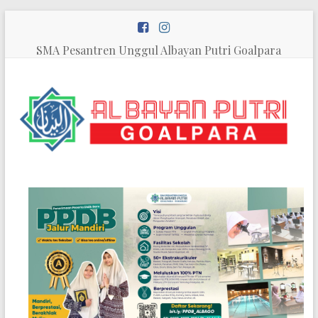
Skip
to
content
SMA Pesantren Unggul Albayan Putri Goalpara
SMA
Pesantren
Unggul
Al
Bayan