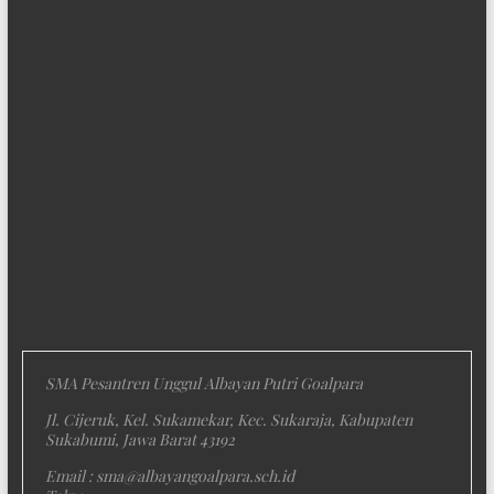
SMA Pesantren Unggul Albayan Putri Goalpara
Jl. Cijeruk, Kel. Sukamekar, Kec. Sukaraja, Kabupaten
Sukabumi, Jawa Barat 43192
Email : sma@albayangoalpara.sch.id