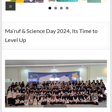
Putri
Menu
Goalpara
Mandiri,
Berprestasi,
Ma’ruf & Science Day 2024, Its Time to
dan
Berakhlak
Level Up
Mulia