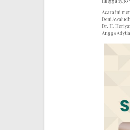
hingga 15.30
Acara ini me
Deni Awaludi
Dr. H. Heriy
Angga Adytia