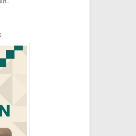
uru.
).