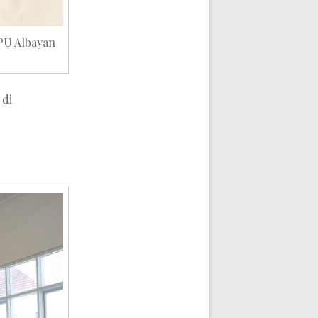
PU Albayan
 di