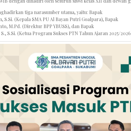
 WIB dengan dihadiri oleh seluruh siswi kelas XII dan dewan g
nghadirkan tiga narasumber utama, yaitu: Bapak
n, S.Si. (Kepala SMA PU Al Bayan Putri Goalpara), Bapak
anto, M.Pd. (Direktur BPP YBUSS), dan Bapak
 S., S.Si. (Ketua Program Sukses PTN Tahun Ajaran 2025/2026